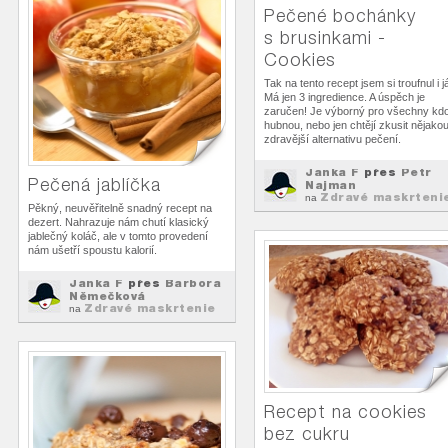
Pečené bochánky
s brusinkami -
Cookies
Tak na tento recept jsem si troufnul i j
Má jen 3 ingredience. A úspěch je
zaručen! Je výborný pro všechny kd
hubnou, nebo jen chtějí zkusit nějako
zdravější alternativu pečení.
Janka F
přes
Petr
Pečená jablíčka
Najman
Zdravé maskrteni
na
Pěkný, neuvěřitelně snadný recept na
dezert. Nahrazuje nám chutí klasický
jablečný koláč, ale v tomto provedení
nám ušetří spoustu kalorií.
Janka F
přes
Barbora
Němečková
Zdravé maskrtenie
na
Recept na cookies
bez cukru