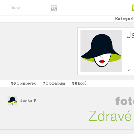
Kategori
J
P
35
7
38
x příspěvek
x fotoalbum
bodů
fo
Janka F
Zdravé