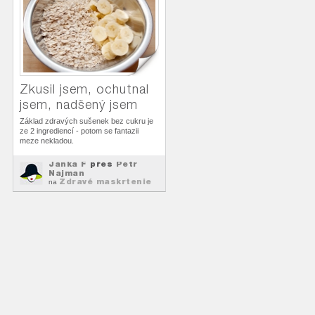
Zkusil jsem, ochutnal
jsem, nadšený jsem
Základ zdravých sušenek bez cukru je
ze 2 ingrediencí - potom se fantazii
meze nekladou.
Janka F
přes
Petr
Najman
Zdravé maskrtenie
na