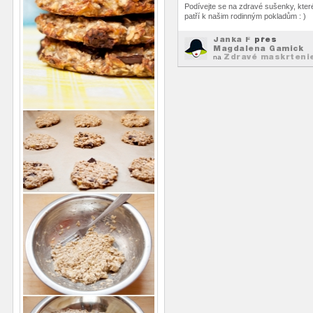
Podívejte se na zdravé sušenky, kter
patří k našim rodinným pokladům : )
Janka F
přes
Magdalena Gamick
Zdravé maskrteni
na