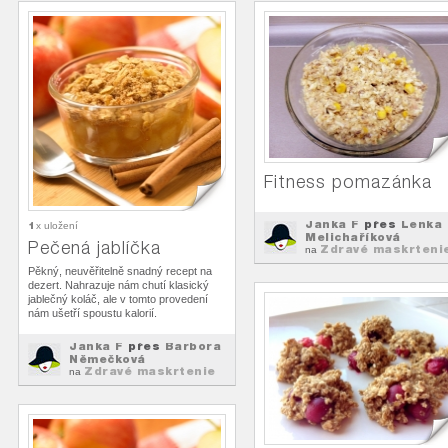
Fitness pomazánka
Janka F
přes
Lenka
1
x uložení
Melichaříková
Pečená jablíčka
Zdravé maskrteni
na
Pěkný, neuvěřitelně snadný recept na
dezert. Nahrazuje nám chutí klasický
jablečný koláč, ale v tomto provedení
nám ušetří spoustu kalorií.
Janka F
přes
Barbora
Němečková
Zdravé maskrtenie
na