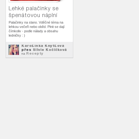
Lehké palačinky se
špenátovou náplní
Palačinky na slano. Vděčné téma na
lehkou večeři nebo oběd. Plnit se dají
čímkoliv - podle nálady a obsahu
ledničky : )
KaroŁínka KnytŁová
přes
Silvie Kočičková
Recepty
na