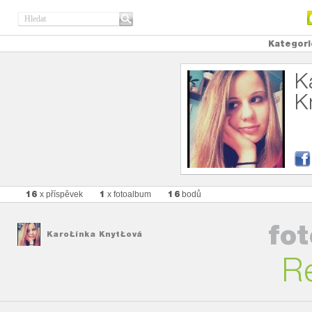
Kategori
K
K
16
1
16
x příspěvek
x fotoalbum
bodů
fo
KaroŁínka KnytŁová
R