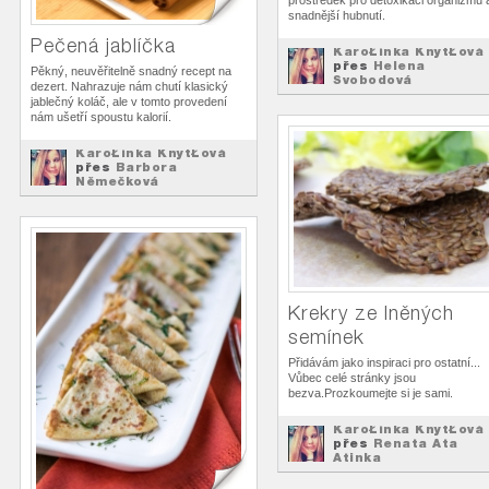
prostředek pro detoxikaci organizmu 
snadnější hubnutí.
Pečená jablíčka
KaroŁínka KnytŁová
přes
Helena
Pěkný, neuvěřitelně snadný recept na
Svobodová
dezert. Nahrazuje nám chutí klasický
Recepty
na
jablečný koláč, ale v tomto provedení
nám ušetří spoustu kalorií.
KaroŁínka KnytŁová
přes
Barbora
Němečková
Recepty
na
Krekry ze lněných
semínek
Přidávám jako inspiraci pro ostatní...
Vůbec celé stránky jsou
bezva.Prozkoumejte si je sami.
KaroŁínka KnytŁová
přes
Renata Ata
Atinka
Recepty
na