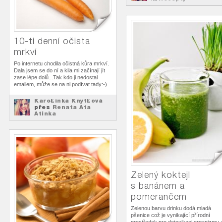
10-ti denní očista
mrkví
Po internetu chodila očistná kůra mrkví.
Dala jsem se do ní a kila mi začínají jít
zase lépe dolů...Tak kdo ji nedostal
emailem, může se na ni podívat tady:-)
KaroŁínka KnytŁová
přes
Renata Ata
Atinka
Recepty
na
Zelený koktejl
s banánem a
pomerančem
Zelenou barvu drinku dodá mladá
pšenice což je vynikající přírodní