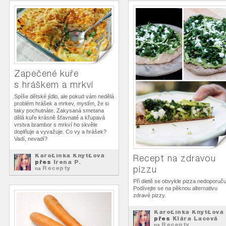
Zapečené kuře
s hráškem a mrkví
Spíše dětské jídlo, ale pokud vám nedělá
problém hrášek a mrkev, myslím, že si
taky pochutnáte. Zakysaná smetana
dělá kuře krásně šťavnaté a křupavá
vrstva brambor s mrkví ho skvěle
doplňuje a vyvažuje. Co vy a hrášek?
Vadí, nevadí?
KaroŁínka KnytŁová
Recept na zdravou
přes
Irena P.
pizzu
Recepty
na
Při dietě se obvykle pizza nedoporuču
Podívejte se na pěknou alternativu
zdravé pizzy.
KaroŁínka KnytŁová
přes
Klára Lacová
Recepty
na