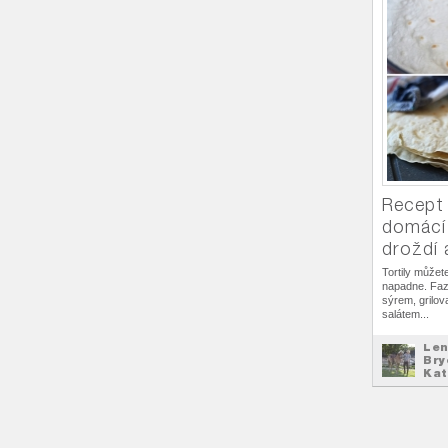
Recept
domácí 
droždí 
Tortily můžet
napadne. Faz
sýrem, grilo
salátem...
Len
Bry
Kat
R
na