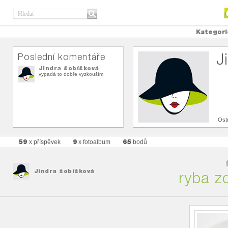
Kategori
J
Poslední komentáře
Jindra šobíšková
vypadá to dobře vyzkouším
Ost
59
9
65
x příspěvek
x fotoalbum
bodů
Jindra šobíšková
ryba z