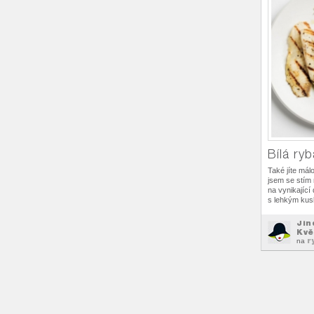
Bílá ry
Také jíte mál
jsem se stím 
na vynikající 
s lehkým ku
Jin
Kvě
r
na