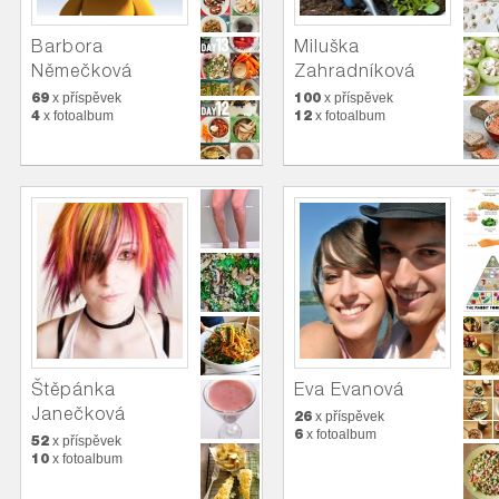
Barbora
Miluška
Němečková
Zahradníková
69
100
x příspěvek
x příspěvek
4
12
x fotoalbum
x fotoalbum
Štěpánka
Eva Evanová
Janečková
26
x příspěvek
6
x fotoalbum
52
x příspěvek
10
x fotoalbum