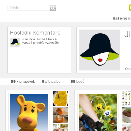
Kategori
J
Poslední komentáře
Jindra šobíšková
vypadá to dobře vyzkouším
Ost
59
9
65
x příspěvek
x fotoalbum
bodů