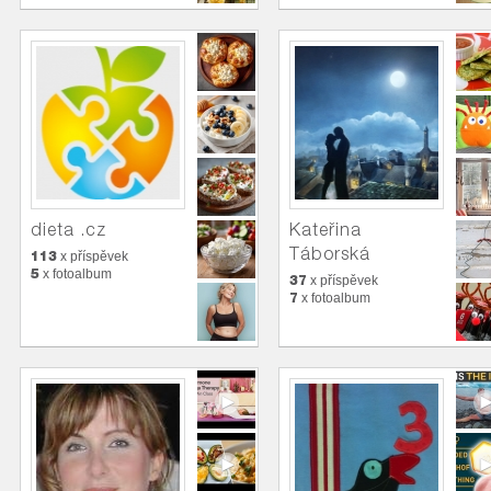
dieta .cz
Kateřina
Táborská
113
x příspěvek
5
x fotoalbum
37
x příspěvek
7
x fotoalbum