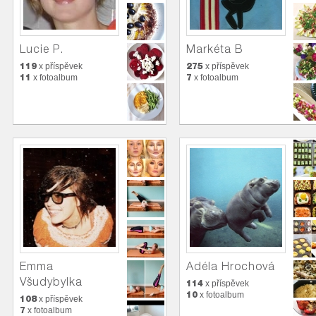
Lucie P.
Markéta B
119
275
x příspěvek
x příspěvek
11
7
x fotoalbum
x fotoalbum
Emma
Adéla Hrochová
Všudybylka
114
x příspěvek
10
x fotoalbum
108
x příspěvek
7
x fotoalbum