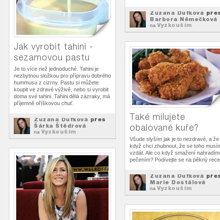
Zuzana Dufková
pře
Barbora Němečková
Vyzkouším
na
Jak vyrobit tahini -
sezamovou pastu
Je to více než jednoduché. Tahini je
nezbytnou složkou pro přípravu dobrého
hummusu z cizrny. Pastu si můžete
koupit ve zdravé výživě, nebo si vyrobit
doma své tahini. Tahini dělá zázraky, má
příjemně oříškovou chuť.
Také milujete
Zuzana Dufková
přes
Šárka Štědrová
obalované kuře?
Vyzkouším
na
Všude slyším jak je to nezdravé, a že
když chci zhubnout, že se toho musí
vzdát. Ale co když smažení nahradím
pečením? Podívejte se na pěkný rece
Zuzana Dufková
pře
Marie Dostálová
Vyzkouším
na