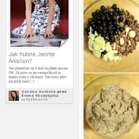
Jak hubne Jenifer
Aniston?
Ten jídelníček na 5 dnů mi přijde docela
OK. Já jsem se jen nenaučila pít tu
teplou vodu s citrónem. Tak tomu dám
asi ještě šanci : )
Zuzana Dufková
přes
Emma Všudybylka
Vyzkouším
na