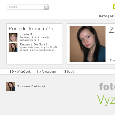
Kategori
Z
Poslední komentáře
Lucie P.
Souhlas, chutná i zarytým
masožravcům : )
Zuzana Dufková
Vyskoušela jsem. Když si člověk
odmyslí, z čeho doopravdy je...
Zno
10
1
13
x příspěvek
x fotoalbum
bodů
fo
Zuzana Dufková
Vy