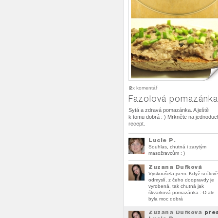
2
x komentář
Fazolová pomazánka
Sytá a zdravá pomazánka. A ještě
k tomu dobrá : ) Mrkněte na jednoduc
recept.
Lucie P.
Souhlas, chutná i zarytým
masožravcům : )
Zuzana Dufková
Vyskoušela jsem. Když si člov
odmyslí, z čeho doopravdy je
vyrobená, tak chutná jak
škvarková pomazánka :-D ale
byla moc dobrá
Zuzana Dufková
pře