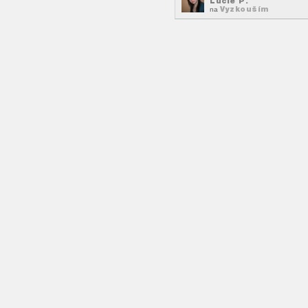
Lucie P.
Vyzkouším
na