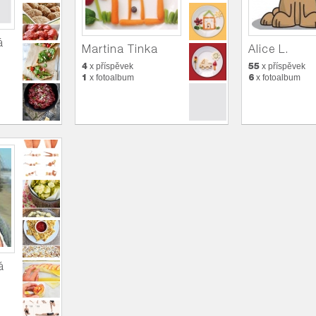
á
Martina Tinka
Alice L.
4
55
x příspěvek
x příspěvek
1
6
x fotoalbum
x fotoalbum
á