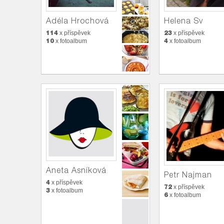
Adéla Hrochová
Helena Sv
114
23
x příspěvek
x příspěvek
10
4
x fotoalbum
x fotoalbum
Aneta Asníková
Petr Najman
4
x příspěvek
72
x příspěvek
3
x fotoalbum
6
x fotoalbum