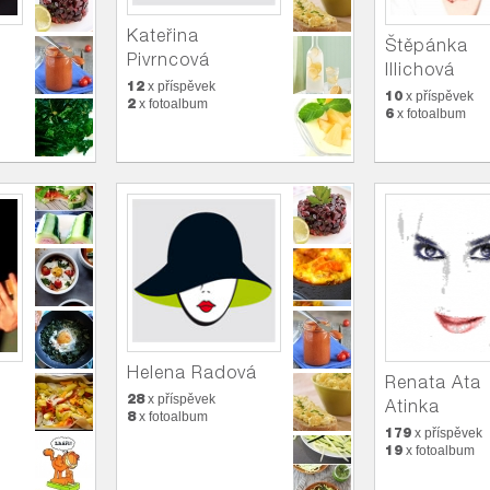
Kateřina
Štěpánka
Pivrncová
Illichová
12
x příspěvek
10
x příspěvek
2
x fotoalbum
6
x fotoalbum
Helena Radová
Renata Ata
28
x příspěvek
Atinka
8
x fotoalbum
179
x příspěvek
19
x fotoalbum