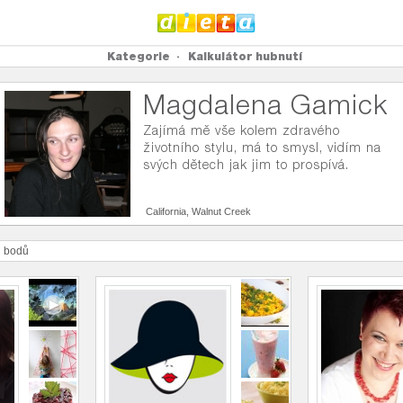
Kategorie
Kalkulátor hubnutí
Magdalena Gamick
Zajímá mě vše kolem zdravého
životního stylu, má to smysl, vidím na
svých dětech jak jim to prospívá.
California, Walnut Creek
0
bodů