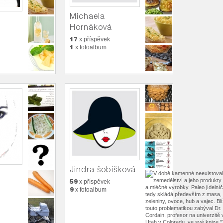
Michaela
Hornáková
17
x příspěvek
1
x fotoalbum
Jindra šobíšková
59
x příspěvek
9
x fotoalbum