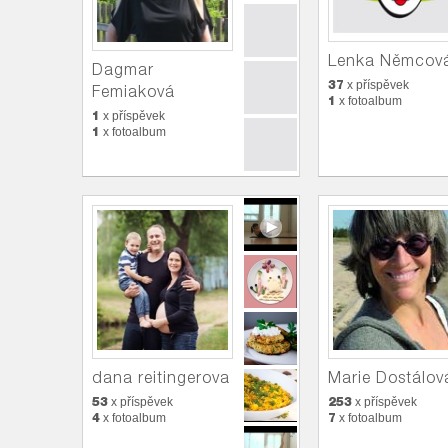
Lenka Němcov
Dagmar
37
x příspěvek
Femiaková
1
x fotoalbum
1
x příspěvek
1
x fotoalbum
dana reitingerova
Marie Dostálov
53
253
x příspěvek
x příspěvek
4
7
x fotoalbum
x fotoalbum