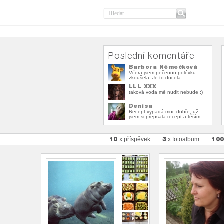
Poslední komentáře
Barbora Němečková
Včera jsem pečenou polévku
zkoušela. Je to docela...
LLL XXX
taková voda mě nudit nebude :)
Denisa
Recept vypadá moc dobře, už
jsem si přepsala recept a těším...
10
3
10
x příspěvek
x fotoalbum