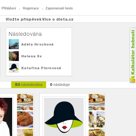
Přihlášení
Registrace
Zapomenuté heslo
Vložte příspěvek
Více o dieta.cz
Následována
Adéla Hrochová
Helena Sv
Kateřina Pivrncová
83
0
následována
následuje