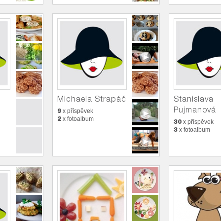
Michaela Strapáč
Stanislava
Pujmanová
9
x příspěvek
2
x fotoalbum
30
x příspěvek
3
x fotoalbum