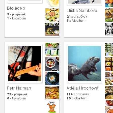
Biolage x
Eliška Samková
9
x příspěvek
24
x příspěvek
1
x fotoalbum
5
x fotoalbum
Petr Najman
Adéla Hrochová
72
114
x příspěvek
x příspěvek
6
10
x fotoalbum
x fotoalbum