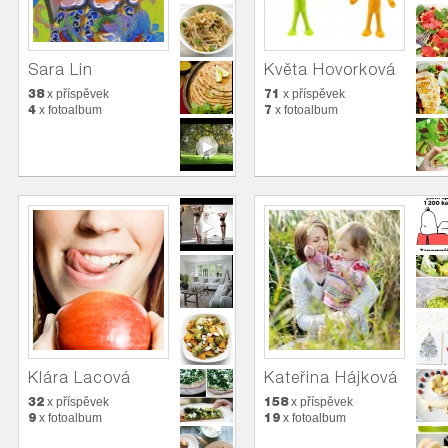
Sara Lin
Květa Hovorková
38
71
x příspěvek
x příspěvek
4
7
x fotoalbum
x fotoalbum
Klára Lacová
Kateřina Hájková
32
158
x příspěvek
x příspěvek
9
19
x fotoalbum
x fotoalbum