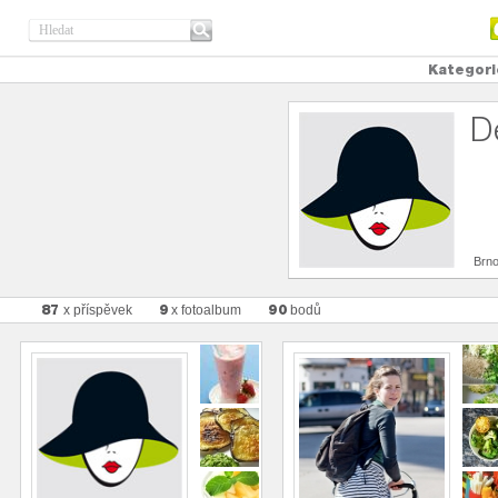
Kategori
D
Brn
87
9
90
x příspěvek
x fotoalbum
bodů