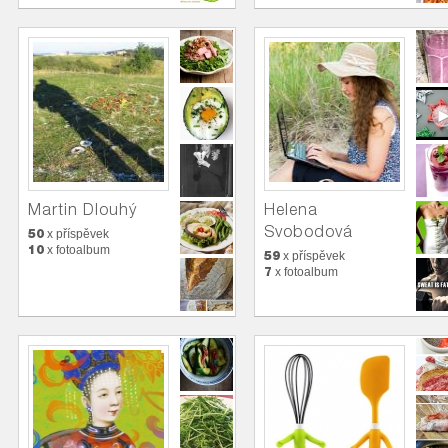
Martin Dlouhý
Helena
Svobodová
50
x příspěvek
10
x fotoalbum
59
x příspěvek
7
x fotoalbum