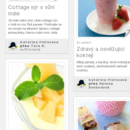
Cottage sýr s vůní
Indie
Já mám také moc ráda cottage sýr,
v Indii se mu říká paneer. Podívejte se
na recept na pikantní úpravu cottage
pomazánky, kterou mám moc ráda.
Kateřina Pivrncová
1
x uložení
přes
Tara H.
Zdravý a osvěžující
Recepty
na
koktejl
Miluju jahody a banány, tento koktejl je
dost vydatný, plnohodnotně nahradí
svačinu.
Kateřina Pivrncová
přes
Helena
Svobodová
Recepty
na