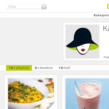
Kategori
K
Pra
12
2
12
x příspěvek
x fotoalbum
bodů