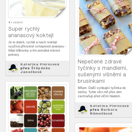
1
x uložení
Super rychlý
ananasový koktejl
Je to dobré, rychlé a navíc koktejl
využívá přirozené schopnosti ananasu -
štěpí bílkoviny a tím pomáhá trávení
potravy.
Nepečené zdravé
Kateřina Pivrncová
tyčinky s mandlemi,
přes
Štěpánka
Janečková
sušenými višněmi a
Recepty
na
brusinkami
Mňam. Další vynikající tyčinka do
sbírky. Tyhle věci mě přes den
zachraňují před vlčím hladem.
Kateřina Pivrncová
přes
Barbora
Němečková
Recepty
na