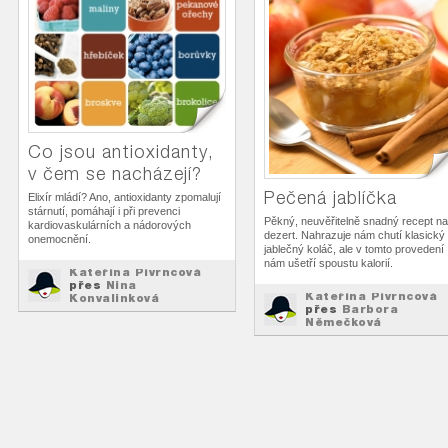
Co jsou antioxidanty,
v čem se nacházejí?
Pečená jablíčka
Elixír mládí? Ano, antioxidanty zpomalují
stárnutí, pomáhají i při prevenci
Pěkný, neuvěřitelně snadný recept na
kardiovaskulárních a nádorových
dezert. Nahrazuje nám chutí klasický
onemocnění.
jablečný koláč, ale v tomto provedení
nám ušetří spoustu kalorií.
Kateřina Pivrncová
přes
Nina
Kateřina Pivrncová
Konvalinková
přes
Barbora
Zajímavé :-)
na
Němečková
Recepty
na