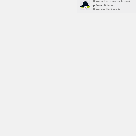
Renata Javorková
přes
Nina
Konvalinková
Nápady, inspirace
na
hubnutí