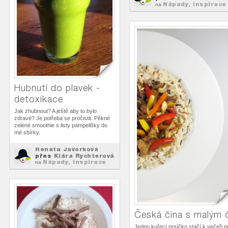
Nápady, inspirace
na
k...
Hubnutí do plavek -
detoxikace
Jak zhubnout? A ještě aby to bylo
zdravé? Je potřeba se pročistit. Pěkné
zelené smoothie s listy pampelišky do
mé sbírky.
Renata Javorková
přes
Klára Rychterová
Nápady, inspirace
na
k...
Česká čína s malým 
Jedno kuřecí prsíčko stačí k večeři p