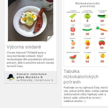
Výborná snídaně
Chcete hubnout? Pořádně jezte a
nevynechávejte snídaně. Když
nezásobujete tělo pravidelným přísunem
potravin, dělá si potvůrka tukové zásoby
na horší časy.
Tabulka
Renata Javorková
nízkokalorických
přes
Markéta B
Nápady, inspirace k
na
potravin
hubnutí
Podívejte se na zajímavá čísla, která
vás, pokud držíte dietu, mohla zajímat
Jednoznačně vítězí řapíkatý celer a
listový salát, výborně je na tom i
salátová okurka : )