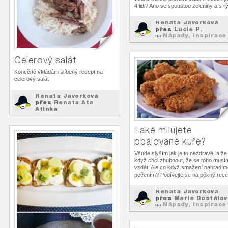
4 lidi? Ano se spoustou zeleniny a s rý
Renata Javorková
přes
Lucie P.
Nápady, inspirace
na
k...
Celerový salát
Konečně vkládám slíbený recept na
celerový salát
Renata Javorková
přes
Renata Ata
Atinka
Nápady, inspirace
na
k...
Také milujete
obalované kuře?
Všude slyším jak je to nezdravé, a že
když chci zhubnout, že se toho musí
vzdát. Ale co když smažení nahradím
pečením? Podívejte se na pěkný rece
Renata Javorková
přes
Marie Dostálov
Nápady, inspirace
na
k...