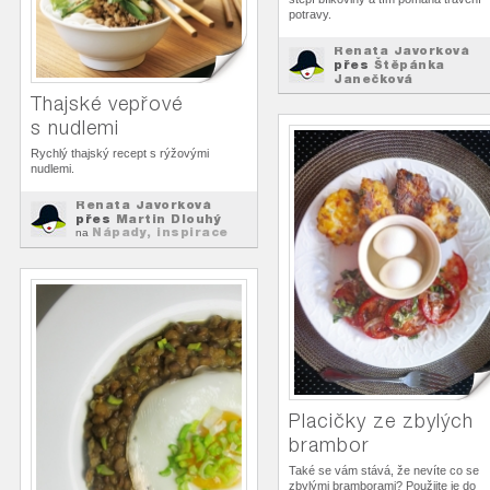
potravy.
Renata Javorková
přes
Štěpánka
Janečková
Nápady, inspirace
na
Thajské vepřové
k...
s nudlemi
Rychlý thajský recept s rýžovými
nudlemi.
Renata Javorková
přes
Martin Dlouhý
Nápady, inspirace
na
k...
Placičky ze zbylých
brambor
Také se vám stává, že nevíte co se
zbylými bramborami? Použijte je do