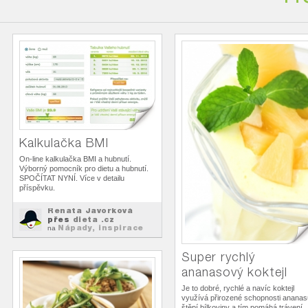
Kalkulačka BMI
On-line kalkulačka BMI a hubnutí.
Výborný pomocník pro dietu a hubnutí.
SPOČÍTAT NYNÍ. Více v detailu
příspěvku.
Renata Javorková
přes
dieta .cz
Nápady, inspirace
na
k...
Super rychlý
ananasový koktejl
Je to dobré, rychlé a navíc koktejl
využívá přirozené schopnosti ananas
štěpí bílkoviny a tím pomáhá trávení