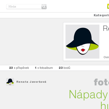
Kategori
R
Ost
23
1
23
x příspěvek
x fotoalbum
bodů
fo
Renata Javorková
Nápady,
h