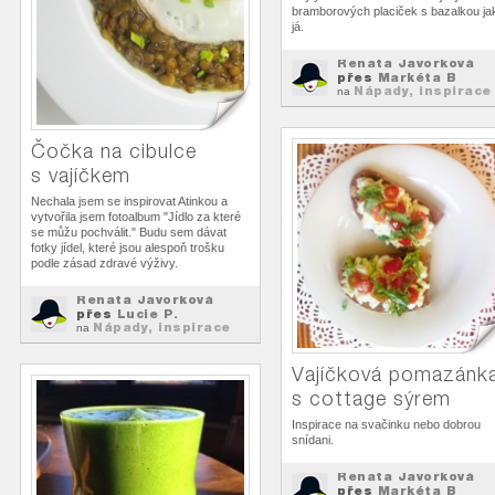
bramborových placiček s bazalkou ja
já.
Renata Javorková
přes
Markéta B
Nápady, inspirace
na
k...
Čočka na cibulce
s vajíčkem
Nechala jsem se inspirovat Atinkou a
vytvořila jsem fotoalbum "Jídlo za které
se můžu pochválit." Budu sem dávat
fotky jídel, které jsou alespoň trošku
podle zásad zdravé výživy.
Renata Javorková
přes
Lucie P.
Nápady, inspirace
na
k...
Vajíčková pomazánk
s cottage sýrem
Inspirace na svačinku nebo dobrou
snídani.
Renata Javorková
přes
Markéta B