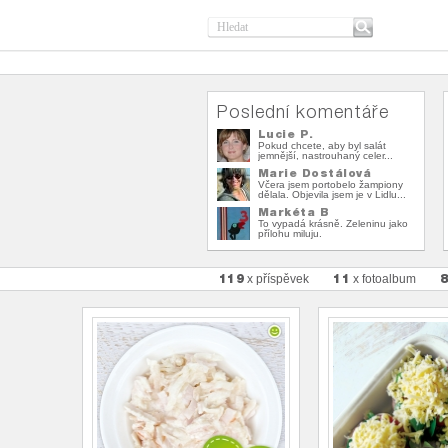
Poslední komentáře
Lucie P.
Pokud chcete, aby byl salát
jemnější, nastrouhaný celer...
Marie Dostálová
Včera jsem portobelo žampiony
dělala. Objevila jsem je v Lidlu...
Markéta B
To vypadá krásně. Zeleninu jako
přílohu miluju.
119
11
x příspěvek
x fotoalbum