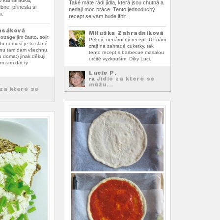
no kamarádka,
Také máte rádi jídla, která jsou chutná a
ne, přinesla si
nedají moc práce. Tento jednoduchý
i.
recept se vám bude líbit.
asáková
Miluška Zahradníková
ottage jím často, solit
Pěkný, nenáročný recept. Už nám
du nemusí je to slané
zrají na zahradě cuketky, tak
inu tam dám všechnu,
tento recept s barbecue masalou
u doma:) jinak děkuji
určitě vyzkouším. Díky Luci.
ím tam dát ty
Lucie P.
Jídlo za které se
na
.
můžu...
 za které se