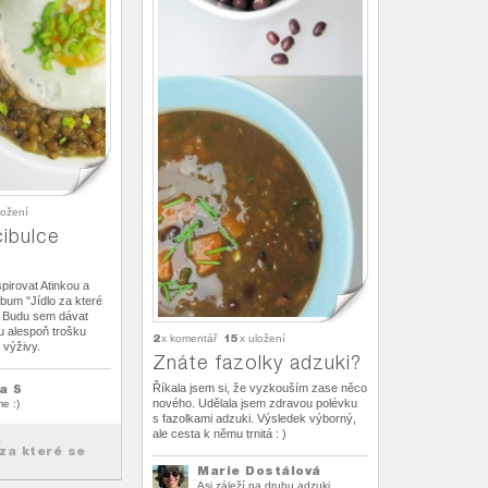
ložení
ibulce
pirovat Atinkou a
lbum "Jídlo za které
" Budu sem dávat
sou alespoň trošku
2
15
x komentář
x uložení
 výživy.
Znáte fazolky adzuki?
a S
Říkala jsem si, že vyzkouším zase něco
nového. Udělala jsem zdravou polévku
e :)
s fazolkami adzuki. Výsledek výborný,
ale cesta k němu trnitá : )
.
 za které se
Marie Dostálová
Asi záleží na druhu adzuki