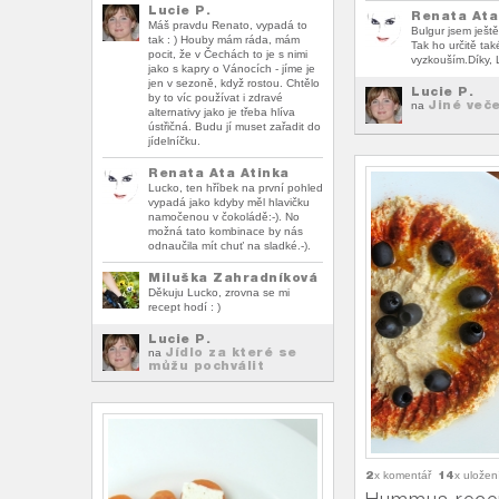
Lucie P.
Renata Ata
Máš pravdu Renato, vypadá to
Bulgur jsem ještě
tak : ) Houby mám ráda, mám
Tak ho určitě tak
pocit, že v Čechách to je s nimi
vyzkouším.Díky,
jako s kapry o Vánocích - jíme je
jen v sezoně, když rostou. Chtělo
Lucie P.
by to víc používat i zdravé
Jiné več
na
alternativy jako je třeba hlíva
ústřičná. Budu jí muset zařadit do
jídelníčku.
Renata Ata Atinka
Lucko, ten hříbek na první pohled
vypadá jako kdyby měl hlavičku
namočenou v čokoládě:-). No
možná tato kombinace by nás
odnaučila mít chuť na sladké.-).
Miluška Zahradníková
Děkuju Lucko, zrovna se mi
recept hodí : )
Lucie P.
Jídlo za které se
na
můžu pochválit
2
14
x komentář
x uložen