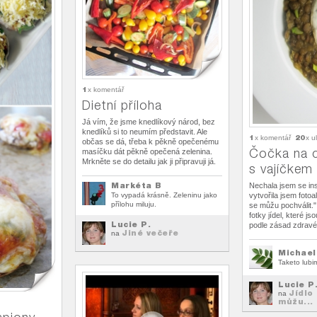
1
x komentář
Dietní příloha
Já vím, že jsme knedlíkový národ, bez
knedlíků si to neumím představit. Ale
1
20
x komentář
x u
občas se dá, třeba k pěkně opečenému
Čočka na c
masíčku dát pěkně opečená zelenina.
Mrkněte se do detailu jak ji připravuji já.
s vajíčkem
Markéta B
Nechala jsem se ins
To vypadá krásně. Zeleninu jako
vytvořila jsem fotoa
přílohu miluju.
se můžu pochválit.
fotky jídel, které j
Lucie P.
podle zásad zdravé
Jiné večeře
na
Michael
Taketo lubim
Lucie P
Jídlo
na
můžu...