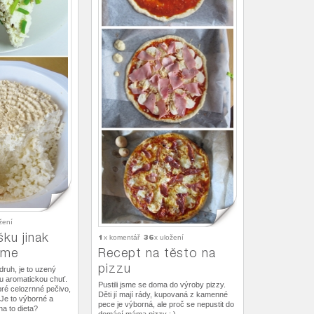
žení
šku jinak
1
36
x komentář
x uložení
áme
Recept na těsto na
pizzu
druh, je to uzený
u aromatickou chuť.
Pustili jsme se doma do výroby pizzy.
bré celozrnné pečivo,
Děti jí mají rády, kupovaná z kamenné
) Je to výborné a
pece je výborná, ale proč se nepustit do
na to dieta?