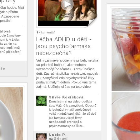
piony
níčku houby. Mají
tit a přitom
í. A zapečené
eniální.
álová
1
x komentář
obelo žampiony
Léčba ADHD u dětí -
sem je v Lidlu,
ky za tip na
jsou psychofarmaka
jsou lepší než
nebezpečná?
ionů při pečení
Velmi zajímavý a dojemný příběh, netýká
se prioritně hubnutí, ale mnohem
eře
významnějšího tématu - zdraví našich
dětí. Zázračná pilulka neexistuje, naopak
je k zamyšlení zda psychyatrické léky
podávat malým dětem. Pokud vás téma
zajímá. Udělejte si čas na toto video.
Silvie Kočičková
Dnes jsem si na video udělala
čas. Vážně k zamyšlení. Obecně
je bohužel v naší společnosti
velké nadužívání léků. Je děsivé
jak farmaceutické firmy
nenápadně pronikají s
psychofarmaky do škol...
Lucie P.
Zdraví
na