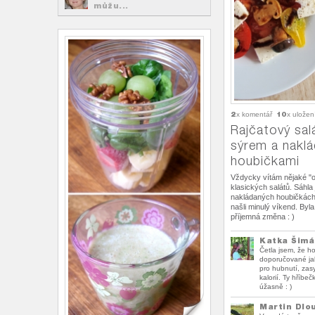
můžu...
2
10
x komentář
x uložen
Rajčatový sal
sýrem a nakl
houbičkami
Vždycky vítám nějaké "o
klasických salátů. Sáhla
nakládaných houbičkách
našli minulý víkend. Byla
příjemná změna : )
Katka Šimá
Četla jsem, že h
doporučované jak
pro hubnutí, zasy
kalorií. Ty hříbeč
úžasně : )
Martin Dlo