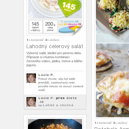
1
3
x komentář
x uložení
Lahodný celerový salát
Výborný salát, ideální pro pestrou dietu.
Připravte si chutnou kombinaci
čerstvého celeru, jablka, mrkve a bílého
jogurtu.
Lucie P.
Pokud chcete, aby byl salát
jemnější, nastrouhaný celer
povařte minutu ve veoucí osolené
vodě.
Lucie P.
přes
dieta
.cz
Lehké a chutné
na
svačiny
1
3
x komentář
x uložení