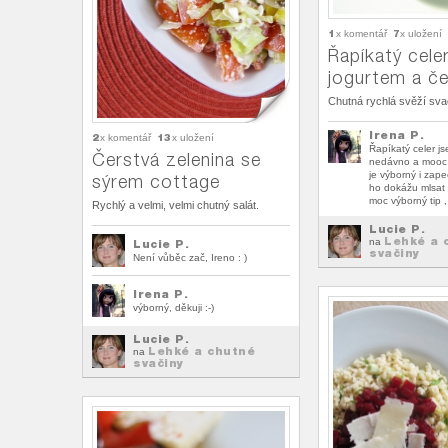
1
7
x komentář
x uložení
Řapíkatý celer
jogurtem a č
Chutná rychlá svěží sva
Irena P.
2
13
x komentář
x uložení
Řapíkatý celer js
Čerstvá zelenina se
nedávno a mooc m
je výborný i zape
sýrem cottage
ho dokážu mlsat i
moc výborný tip ,
Rychlý a velmi, velmi chutný salát.
Lucie P.
Lehké a 
na
Lucie P.
svačiny
Není vůběc zač, Ireno : )
Irena P.
výborný, děkuji :-)
Lucie P.
Lehké a chutné
na
svačiny