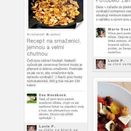
Potobelo žam
Dieta = zařaďte do jídel
vynikající schopnost zasy
obsahují minimum kalori
s rajčátky a sýrem jsou g
Marie Dost
Včera jsem port
1
4
x komentář
x uložení
dělala. Objevila j
Recept na smaženici,
Velká dobrota, dí
loupaná rajčata, 
jemnou a velmi
protlak, ze žamp
chutnou
neztečou.
Lucie P.
Češi jsou vášniví houbaři. Nejlepší
Jiné več
na
způsob jak zpracovat čerstvé houby je
připravit si dobrou smaženici. Podívejte
se jak na to, aby smaženice byla
opravdu vynikající : ) Navíc jsou houby
nízkokalorické, 600 g hub má jen 130
kalorií.
Eva Nováková
Také už jsem letos párkrát
smaženici dělala, chybí mi ale
trpělivost čekat na odpaření vody
z hub, tak přebytečnou vodu
slévám. Zkusím být příště
trpělivější : )
Lucie P.
Jídlo za které se
na