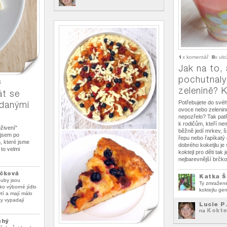
1
8
x komentář
x ulo
Jak na to, 
pochutnaly
í
zelenině? K
át se
ádanými
Potřebujete do svéh
ovoce nebo zelenin
nepozřelo? Tak patří
k rodičům, kteří nema
živení"
běžně jedí mrkev, 
 jsem po
řepu nebo řapíkatý 
, které jsme
dobrého koketjlu je 
 to velmi
koktejl pro děti tak 
nejbarevnější brčko 
čková
Katka Š
ouby jsou
Ty zmražené
o výborné jídlo
koktejlu gen
tí a mají málo
ky vypadají
Lucie P
Kokte
na
uhý