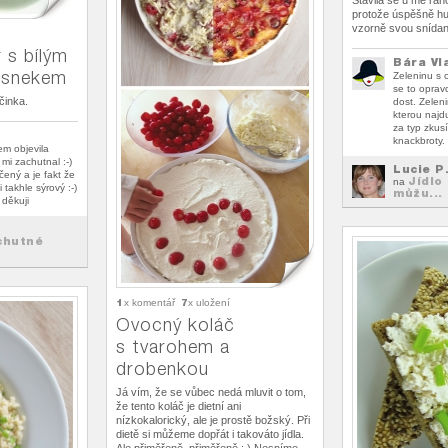
Stavila se u mě rá
protože úspěšně hub
vzorně svou snídan
 s bílým
Bára Vl
esnekem
Zeleninu s c
se to oprav
činka.
dost. Zelen
kterou najd
za typ zkus
knackbroty.
em objevila
i zachutnal :-)
Lucie P
čený a je fakt že
Jídlo
na
 takhle sýrový :-)
můžu...
 děkuji
chutné
1
7
x komentář
x uložení
Ovocný koláč
s tvarohem a
drobenkou
Já vím, že se vůbec nedá mluvit o tom,
že tento koláč je dietní ani
nízkokalorický, ale je prostě božský. Při
dietě si můžeme dopřát i takováto jídla.