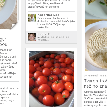
Ale přiměřeně, přiměřeně : ) Nesníme
tedy půlku koláče, ale dáme si
disciplínovaně jen osminku.
Kateřina Lee
Pěkný nápad Lucko, použít
drobenku i na spodek koláče jako
korpus. Určitě Tvůj recept
vyzkouším.
Lucie P.
Jídlo za které se
na
gur
můžu...
epou
omocník při
ařenou
enici. Je plný
c je dobře
asytí a má méně
 už je všude
ještě
hodně udělejte,
3
4
x komentář
x ulo
kovou chuť.
Tvaroh tro
než ho zn
vý. Jedla jsem ho
 Life u
Objevila jsem nový 
ngmanově ulici v
tvaroh. Má výborno
e syrovou
Stačí jen nějaké do
mrkev, zelí) a
cibulka a toť vše : 
vkou.
velmi syté jídlo. Co 