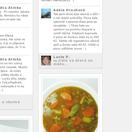
domácí máma pizzy : )
Ata Atinka
Adéla Hrochová
ý . Po tvarohu, jakoby
Tak jsem dnes byla slavná u dětí i
hla. Nemohu ho nikde
u mé drahé polovičky. Pizza byla
itom mi také tak
výborná! Lepivosti těsta jsem se
nezalekla : ) Těsto bylo po
upečení na povrchu křupavé a
.
uvnitř vláčné. Kdybych kupovala
sem šílená
2 pizzy se šunkou stálo by to 260
torka. Ale tohle mi
Kč. Takhle mě ingredience všetně
a. A je to příjemná
sýrů a šunky stály 80 Kč. Určitě si
jsem ráda, že Ti to
pizzu uděláme znovu : )
Lucie P.
Ata Atinka
Jídlo za které se
na
em na ten uzený
můžu...
leně narazila. Musím
e špice. Já místo
 plátky okurky a
t. Lucko díky, kdyby
a Tvůj příspěvek,
 nekoupila a to by
.-)
.
 a chutné