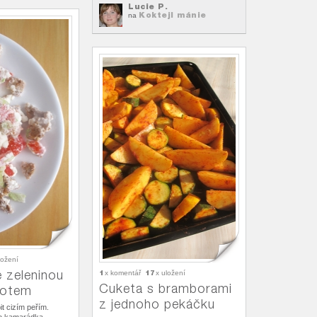
Lucie P.
Koktejl mánie
na
ložení
 zeleninou
1
17
x komentář
x uložení
Cuketa s bramborami
rotem
z jednoho pekáčku
t cizím peřím.