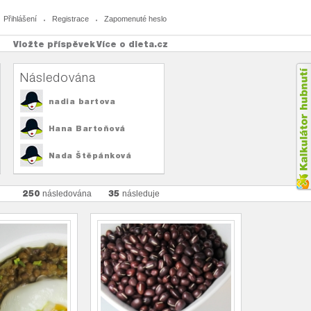
Přihlášení
Registrace
Zapomenuté heslo
Vložte příspěvek
Více o dieta.cz
Následována
nadia bartova
Hana Bartoňová
Nada Štěpánková
250
35
následována
následuje