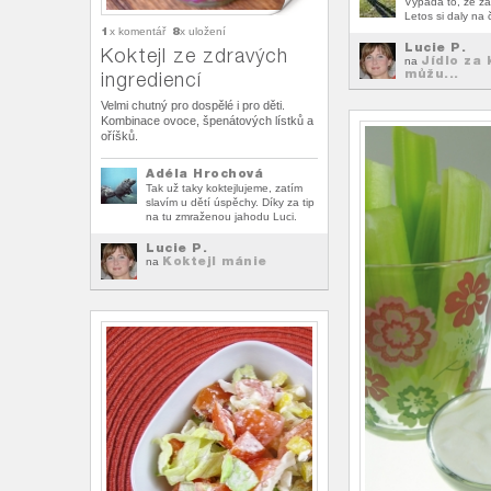
Vypadá to, že za
Letos si daly na č
1
8
x komentář
x uložení
Lucie P.
Koktejl ze zdravých
Jídlo za 
na
můžu...
ingrediencí
Velmi chutný pro dospělé i pro děti.
Kombinace ovoce, špenátových lístků a
oříšků.
Adéla Hrochová
Tak už taky koktejlujeme, zatím
slavím u dětí úspěchy. Díky za tip
na tu zmraženou jahodu Luci.
Lucie P.
Koktejl mánie
na