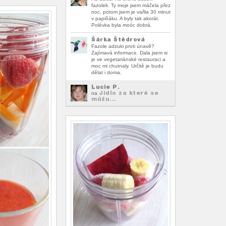
fazolek. Ty moje jsem máčela přez
noc, potom jsem je vařila 30 minut
v papiňáku. A byly tak akorát.
Polévka byla moóc dobrá.
Šárka Štědrová
Fazole adzuki proti únavě?
Zajímavá informace. Dala jsem si
je ve vegetariánské restauraci a
moc mi chutnaly. Určitě je budu
dělat i doma.
Lucie P.
Jídlo za které se
na
můžu...