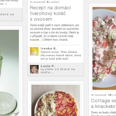
čaly růst houby.
1
5
x komentář
x uložení
as : )
Recept na domácí
tvarohový koláč
které se
s ovocem
Tento koláč patří k mým oblíbeným, jen
se umíchá těsto, dozdobí se sezónním
ovocem a šup s tím do trouby. Dietní je
v případě, že si dáme vzorně malý
kousek : ) Dětem moc chutná.
Irenka K.
Výborný recept. Těsto zůstává
díky tvarohu krásně vláčné, druhý
den je koláč ještě lepší.
Lucie P.
Jídlo za které se
na
můžu...
1
15
x komentář
x u
Cottage se
a knackeb
Dnes se budu chlubi