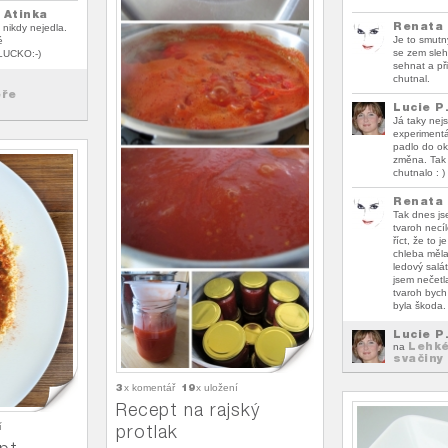
 Atinka
Renata 
 nikdy nejedla.
Je to smutn
é
se zem sle
 LUCKO:-)
sehnat a př
chutnal.
eře
Lucie P
Já taky nej
experimentá
padlo do ok
změna. Tak 
chutnalo : )
Renata 
Tak dnes js
tvaroh necí
říct, že to j
chleba měla
ledový salá
jsem nečetl
tvaroh bych
byla škoda. 
Lucie P
Lehké
na
svačiny
3
19
x komentář
x uložení
Recept na rajský
í
protlak