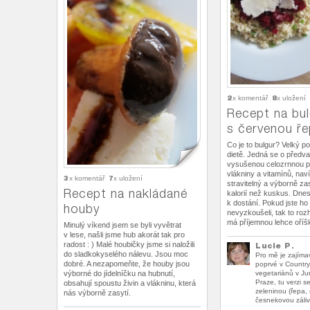
2
8
x komentář
x uložení
Recept na bul
s červenou ř
Co je to bulgur? Velký p
dietě. Jedná se o předv
vysušenou celozrnnou pš
vlákniny a vitamínů, naví
3
7
x komentář
x uložení
stravitelný a výborně z
Recept na nakládané
kalorií než kuskus. Dnes
k dostání. Pokud jste ho 
houby
nevyzkoušeli, tak to roz
má příjemnou lehce oříš
Minulý víkend jsem se byli vyvětrat
v lese, našli jsme hub akorát tak pro
radost : ) Malé houbičky jsme si naložili
Lucie P.
do sladkokyselého nálevu. Jsou moc
Pro mě je zajíma
dobré. A nezapomeňte, že houby jsou
poprvé v Country
výborné do jídelníčku na hubnutí,
vegetariánů v Ju
Praze, tu verzi s
obsahují spoustu živin a vlákninu, která
zeleninou (řepa, 
nás výborně zasytí.
česnekovou záli