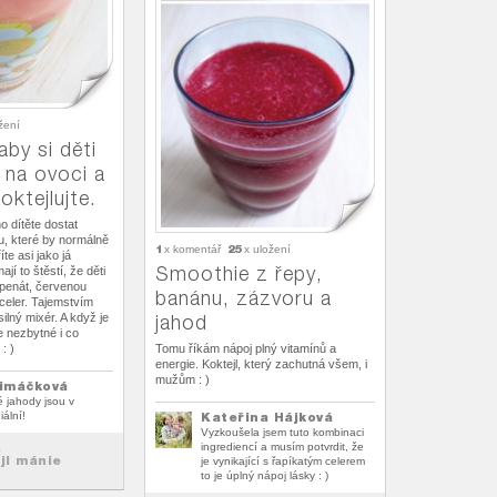
žení
aby si děti
 na ovoci a
oktejlujte.
o dítěte dostat
u, které by normálně
1
25
x komentář
x uložení
te asi jako já
Smoothie z řepy,
jí to štěstí, že děti
špenát, červenou
banánu, zázvoru a
celer. Tajemstvím
silný mixér. A když je
jahod
je nezbytné i co
: )
Tomu říkám nápoj plný vitamínů a
energie. Koktejl, který zachutná všem, i
mužům : )
imáčková
 jahody jsou v
iální!
Kateřina Hájková
Vyzkoušela jsem tuto kombinaci
.
ingrediencí a musím potvrdit, že
jl mánie
je vynikající s řapíkatým celerem
to je úplný nápoj lásky : )