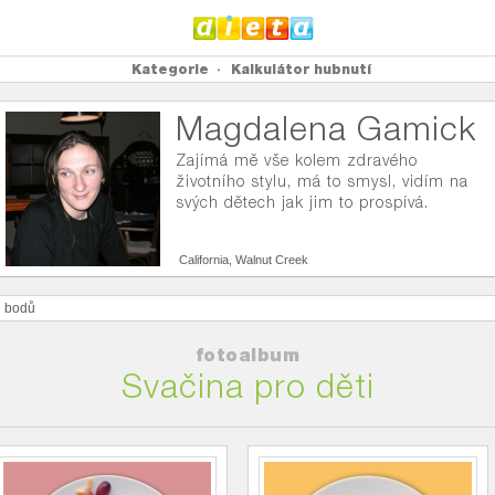
Kategorie
Kalkulátor hubnutí
Magdalena Gamick
Zajímá mě vše kolem zdravého
životního stylu, má to smysl, vidím na
svých dětech jak jim to prospívá.
California, Walnut Creek
0
bodů
fotoalbum
Svačina pro děti