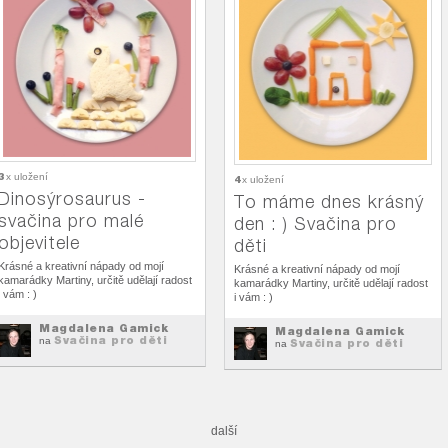
3
x uložení
4
x uložení
Dinosýrosaurus -
To máme dnes krásný
svačina pro malé
den : ) Svačina pro
objevitele
děti
Krásné a kreativní nápady od mojí
Krásné a kreativní nápady od mojí
kamarádky Martiny, určitě udělají radost
kamarádky Martiny, určitě udělají radost
i vám : )
i vám : )
Magdalena Gamick
Magdalena Gamick
Svačina pro děti
na
Svačina pro děti
na
další