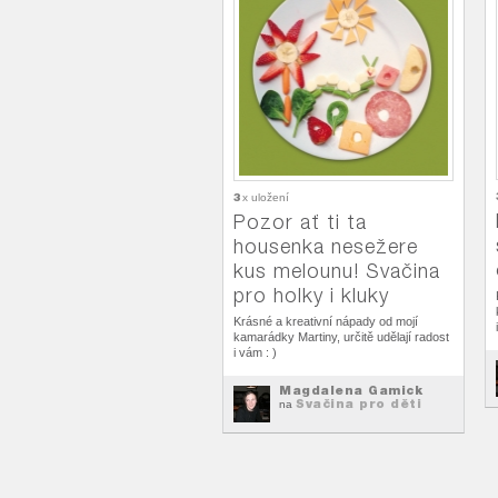
3
x uložení
Pozor ať ti ta
housenka nesežere
kus melounu! Svačina
pro holky i kluky
Krásné a kreativní nápady od mojí
kamarádky Martiny, určitě udělají radost
i vám : )
Magdalena Gamick
Svačina pro děti
na