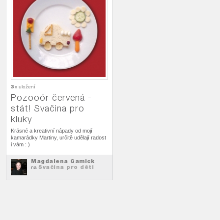
3
x uložení
Pozooór červená -
stát! Svačina pro
kluky
Krásné a kreativní nápady od mojí
kamarádky Martiny, určitě udělají radost
i vám : )
Magdalena Gamick
Svačina pro děti
na