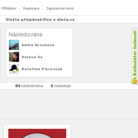
Přihlášení
Registrace
Zapomenuté heslo
Vložte příspěvek
Více o dieta.cz
Následována
Adéla Hrochová
Helena Sv
Kateřina Pivrncová
83
0
následována
následuje