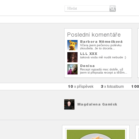
Poslední komentáře
Barbora Němečková
Včera jsem pečenou polévku
zkoušela. Je to docela...
LLL XXX
taková voda mě nudit nebude :)
Denisa
Recept vypadá moc dobře, už
jsem si přepsala recept a těším...
10
3
10
x příspěvek
x fotoalbum
Magdalena Gamick