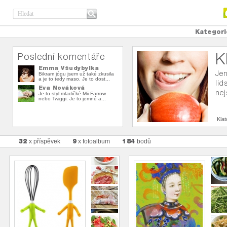
Kategori
K
Poslední komentáře
Emma Všudybylka
Jen
Bikram jógu jsem už také zkusila
a je to tedy maso. Je to dost...
lid
Eva Nováková
nej
Je to styl mladičké Mii Farrow
nebo Twiggi. Je to jemné a...
Kla
32
9
184
x příspěvek
x fotoalbum
bodů