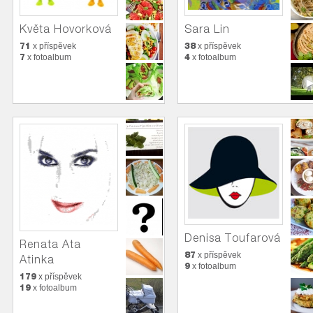
Květa Hovorková
Sara Lin
71
38
x příspěvek
x příspěvek
7
4
x fotoalbum
x fotoalbum
Denisa Toufarová
Renata Ata
87
x příspěvek
Atinka
9
x fotoalbum
179
x příspěvek
19
x fotoalbum