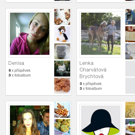
Denisa
Lenka
Charvátová
6
x příspěvek
3
x fotoalbum
Brychtová
3
x příspěvek
3
x fotoalbum