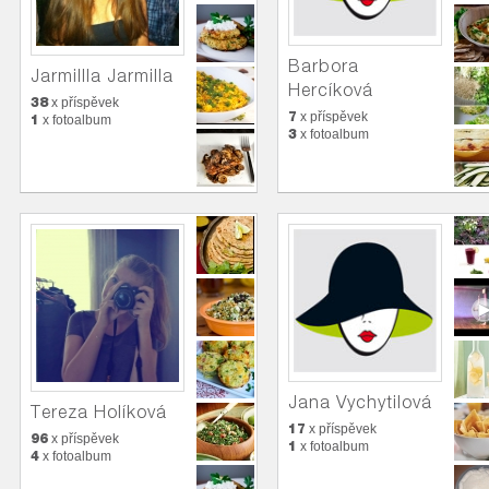
Barbora
Jarmillla Jarmilla
Hercíková
38
x příspěvek
7
x příspěvek
1
x fotoalbum
3
x fotoalbum
Jana Vychytilová
Tereza Holíková
17
x příspěvek
96
x příspěvek
1
x fotoalbum
4
x fotoalbum