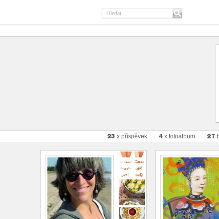
23
4
27
x příspěvek
x fotoalbum
b