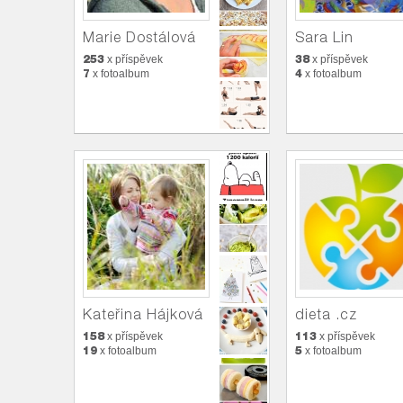
Marie Dostálová
Sara Lin
253
38
x příspěvek
x příspěvek
7
4
x fotoalbum
x fotoalbum
Kateřina Hájková
dieta .cz
158
113
x příspěvek
x příspěvek
19
5
x fotoalbum
x fotoalbum