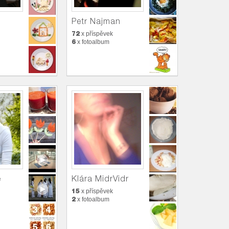
Petr Najman
72
x příspěvek
6
x fotoalbum
e
Klára MidrVidr
15
x příspěvek
2
x fotoalbum