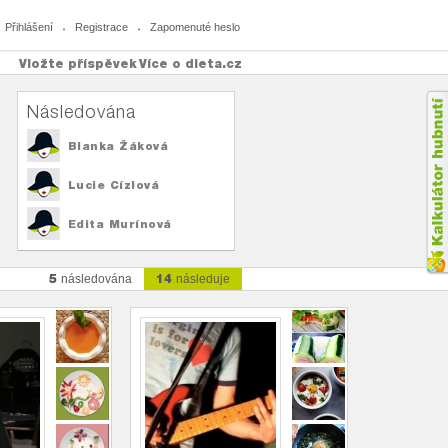
Přihlášení
Registrace
Zapomenuté heslo
Vložte příspěvek
Více o dieta.cz
Následována
Blanka Žáková
Lucie Cízlová
Edita Murínová
5
14
následována
následuje