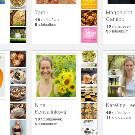
Tara H.
Magdalena
Gamick
18
x příspěvek
5
x fotoalbum
10
x příspěvek
3
x fotoalbum
Nina
Kateřina Le
Konvalinková
69
x příspěvek
11
x fotoalbum
107
x příspěvek
5
x fotoalbum