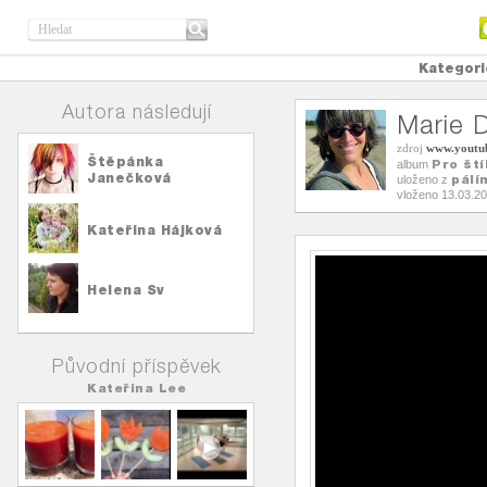
Kategori
Autora následují
Marie 
zdroj
www.youtu
Štěpánka
Pro ští
album
Janečková
pálí
uloženo z
vloženo 13.03.2
Kateřina Hájková
Helena Sv
Původní příspěvek
Kateřina Lee