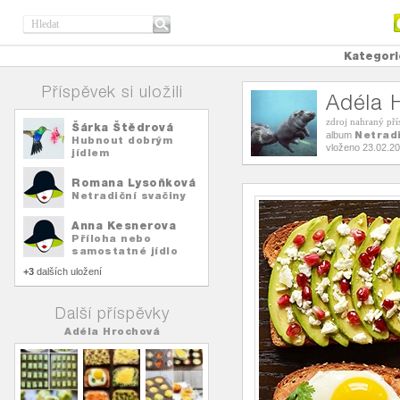
Kategori
Příspěvek si uložili
Adéla 
zdroj nahraný př
Šárka Štědrová
Netradi
album
Hubnout dobrým
vloženo 23.02.2
jídlem
Romana Lysoňková
Netradiční svačiny
Anna Kesnerova
Příloha nebo
samostatné jídlo
+3
dalších uložení
Další příspěvky
Adéla Hrochová