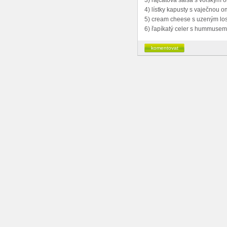
3) rajčatová salsa s volským 
4) lístky kapusty s vaječnou 
5) cream cheese s uzeným los
6) řapíkatý celer s hummusem
komentovat