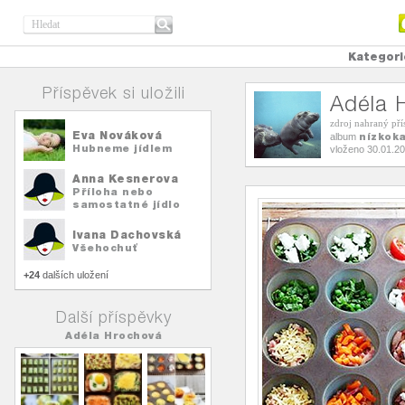
Kategori
Příspěvek si uložili
Adéla 
zdroj nahraný př
Eva Nováková
nízkoka
album
Hubneme jídlem
vloženo 30.01.2
Anna Kesnerova
Příloha nebo
samostatné jídlo
Ivana Dachovská
Všehochuť
+24
dalších uložení
Další příspěvky
Adéla Hrochová