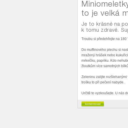
Miniomeletky
to je velká
Je to krásné na po
k tomu zdravé. Sup
Troubu si předehřejte na 180 
Do muffinového plechu si nask
mražený hrášek nebo kukuřici,
mrkvičku, papriku. Kdo nehubn
žloutkům více samotných bílků
Zeleninu zalijte rozšlehanými 
trošku to při pečení nabyde.
Určitě to vyzkoušejte. U nás 
komentovat