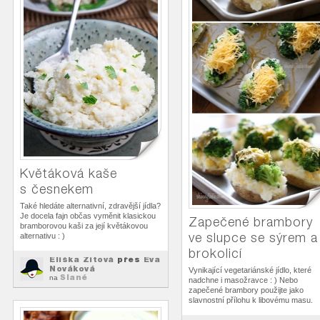
Květáková kaše
s česnekem
Také hledáte alternativní, zdravější jídla?
Je docela fajn občas vyměnit klasickou
Zapečené brambory
bramborovou kaši za její květákovou
ve slupce se sýrem a
alternativu : )
brokolicí
Eliška Zitová
přes
Eva
Nováková
Vynikající vegetariánské jídlo, které
Slané
na
nadchne i masožravce : ) Nebo
zapečené brambory použijte jako
slavnostní přílohu k libovému masu.