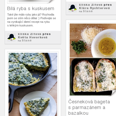
Eliška Zitová
přes
Bílá ryba s kuskusem
Klára Rychterová
Slané
na
Také jíte málo ryby jako já? Rozhodla
jsem se stím něco dělat :) Podívejte se
na vynikající dietní recept na rybu
s lehkým kuskusem.
Eliška Zitová
přes
Květa Hovorková
Slané
na
Česneková bageta
s parmazánem a
bazalkou