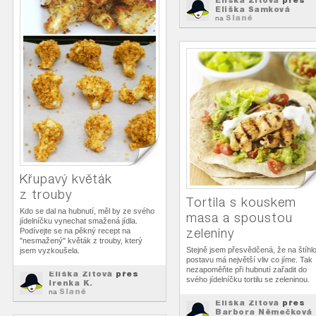
Eliška Zitová
přes
Eliška Samková
Slané
na
Křupavý květák
z trouby
Tortila s kouskem
Kdo se dal na hubnutí, měl by ze svého
masa a spoustou
jídelníčku vynechat smažená jídla.
zeleniny
Podívejte se na pěkný recept na
"nesmažený" květák z trouby, který
Stejně jsem přesvědčená, že na štíhl
jsem vyzkoušela.
postavu má největší vliv co jíme. Tak
nezapoměňte při hubnutí zařadit do
Eliška Zitová
přes
svého jídelníčku tortilu se zeleninou.
Irenka K.
Slané
na
Eliška Zitová
přes
Barbora Němečková