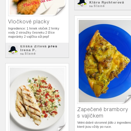
Klára Rychterová
Slané
na
Vločkové placky
Ingredience: 1 hrnek vloček 2 hrnky
vody 2 stroužky česneku 2 lžíce
majoránky 2 vajíčka sůl pepř
Eliška Zitová
přes
Irena P.
Slané
na
Zapečené brambory
s vajíčkem
Velmi dobré skromné jídlo z ingredienc
které jsou vždy po ruce.