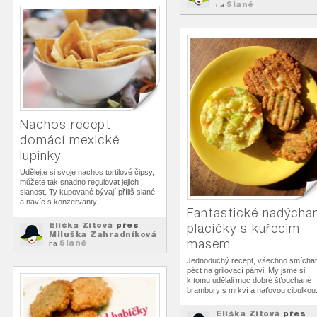
Slané
na
Nachos recept –
domácí mexické
lupínky
Udělejte si svoje nachos tortilové čipsy,
můžete tak snadno regulovat jejich
slanost. Ty kupované bývají příliš slané
a navíc s konzervanty.
Fantastické nadýcha
Eliška Zitová
přes
placičky s kuřecím
Miluška Zahradníková
masem
Slané
na
Jednoduchý recept, všechno smíchat
péct na grilovací pánvi. My jsme si
k tomu udělali moc dobré šťouchané
brambory s mrkví a naťovou cibulkou
Eliška Zitová
přes