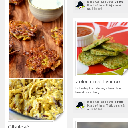
Eliška Zitová
přes
Kateřina Hájková
Slané
na
Zeleninové lívance
Dobrota plná zeleniny - brokolice,
květáku a cukety.
Eliška Zitová
přes
Kateřina Táborská
Slané
na
Cibulové