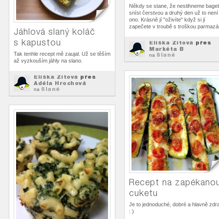
Někdy se stane, že nestihneme bage
sníst čerstvou a druhý den už to není
ono. Krásně jí "oživíte" když si jí
zapečete v troubě s troškou parmazá
Jáhlová slaný koláč
s kapustou
Eliška Zitová
přes
Markéta B
Tak tenhle recept mě zaujal. Už se těším
Slané
na
až vyzkouším jáhly na slano.
Eliška Zitová
přes
Adéla Hrochová
Slané
na
Recept na zapékano
cuketu
Je to jednoduché, dobré a hlavně zdr
: )