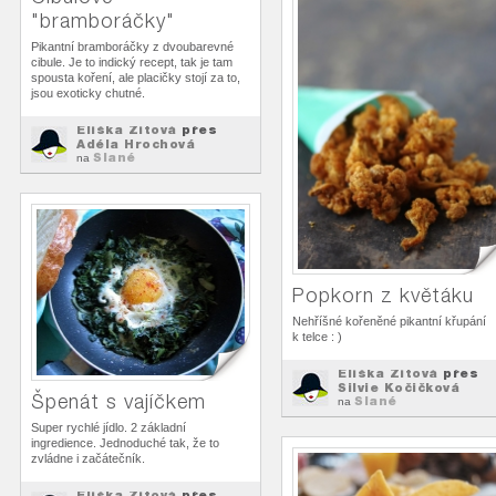
"bramboráčky"
Pikantní bramboráčky z dvoubarevné
cibule. Je to indický recept, tak je tam
spousta koření, ale placičky stojí za to,
jsou exoticky chutné.
Eliška Zitová
přes
Adéla Hrochová
Slané
na
Popkorn z květáku
Nehříšné kořeněné pikantní křupání
k telce : )
Eliška Zitová
přes
Silvie Kočičková
Špenát s vajíčkem
Slané
na
Super rychlé jídlo. 2 základní
ingredience. Jednoduché tak, že to
zvládne i začátečník.
Eliška Zitová
přes