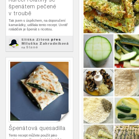
špenátem pečené
v troubě
Tak jsem s úspěchem, na doporučení
kamarádky, udělala tento recept. Uvnitř
roládiček je špenát s ricottou.
Eliška Zitová
přes
Miluška Zahradníková
Slané
na
Špenátová quesadilla
Tento recept můžete použít jako