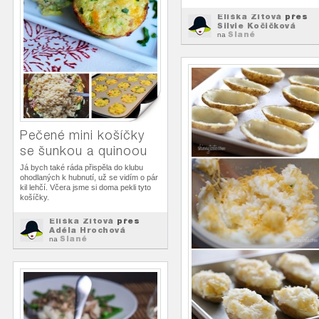
Eliška Zitová
přes
Silvie Kočičková
Slané
na
Pečené mini košíčky
se šunkou a quinoou
Já bych také ráda přispěla do klubu
ohodlaných k hubnutí, už se vidím o pár
kil lehčí. Včera jsme si doma pekli tyto
košíčky.
Eliška Zitová
přes
Adéla Hrochová
Slané
na