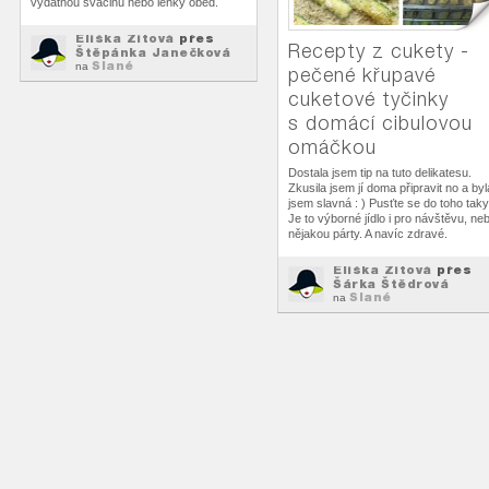
vydatnou svačinu nebo lehký oběd.
Eliška Zitová
přes
Recepty z cukety -
Štěpánka Janečková
Slané
na
pečené křupavé
cuketové tyčinky
s domácí cibulovou
omáčkou
Dostala jsem tip na tuto delikatesu.
Zkusila jsem jí doma připravit no a byl
jsem slavná : ) Pusťte se do toho taky
Je to výborné jídlo i pro návštěvu, ne
nějakou párty. A navíc zdravé.
Eliška Zitová
přes
Šárka Štědrová
Slané
na