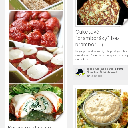
Cuketové
"bramboráky" bez
brambor : )
Když je úroda cuket, tak jich bývá ho
najednou. Podívete se na pěkný rece
na cuketu.
Eliška Zitová
přes
Šárka Štědrová
Slané
na
Kuřecí rolatiny se