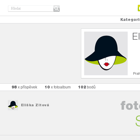
Kategori
E
Pra
98
10
102
x příspěvek
x fotoalbum
bodů
fo
Eliška Zitová