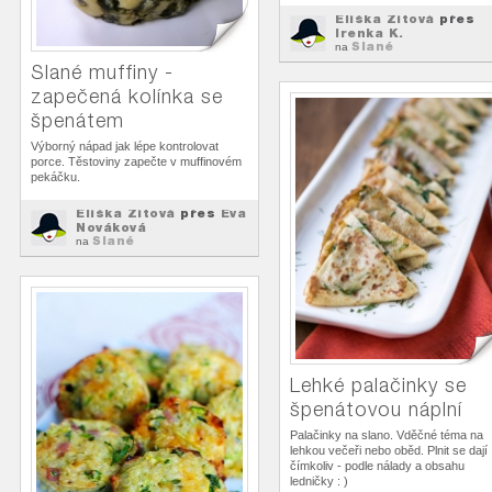
Eliška Zitová
přes
Irenka K.
Slané
na
Slané muffiny -
zapečená kolínka se
špenátem
Výborný nápad jak lépe kontrolovat
porce. Těstoviny zapečte v muffinovém
pekáčku.
Eliška Zitová
přes
Eva
Nováková
Slané
na
Lehké palačinky se
špenátovou náplní
Palačinky na slano. Vděčné téma na
lehkou večeři nebo oběd. Plnit se dají
čímkoliv - podle nálady a obsahu
ledničky : )