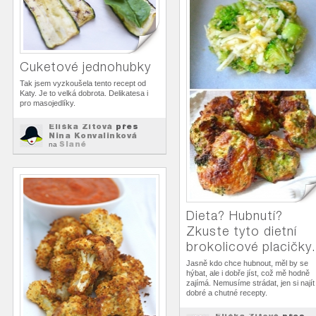
Cuketové jednohubky
Tak jsem vyzkoušela tento recept od
Katy. Je to velká dobrota. Delikatesa i
pro masojedlíky.
Eliška Zitová
přes
Nina Konvalinková
Slané
na
Dieta? Hubnutí?
Zkuste tyto dietní
brokolicové placičky.
Jasně kdo chce hubnout, měl by se
hýbat, ale i dobře jíst, což mě hodně
zajímá. Nemusíme strádat, jen si najít
dobré a chutné recepty.