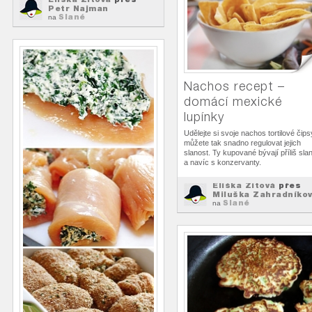
Petr Najman
Slané
na
Nachos recept –
domácí mexické
lupínky
Udělejte si svoje nachos tortilové čips
můžete tak snadno regulovat jejich
slanost. Ty kupované bývají příliš sla
a navíc s konzervanty.
Eliška Zitová
přes
Miluška Zahradníko
Slané
na