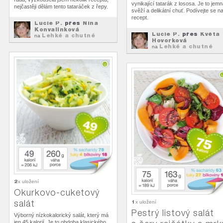
vynikající tatarák z lososa. Je to jemn
nejčastěji dělám tento tataráček z řepy.
svěží a delikátní chuť. Podívejte se n
recept.
Lucie P.
přes
Nina
Konvalinková
Lucie P.
přes
Květa
Lehké a chutné
na
Hovorková
svačiny
Lehké a chutné
na
svačiny
2
x uložení
Okurkovo-cuketový
salát
1
x uložení
Pestrý listový salát
Výborný nízkokalorický salát, který má
jen 45 kalorií. Je to obdoba klasického