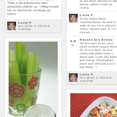
se zem slehla. Nemohu ho nik
Třeba si tuto jednoduchou dietní
sehnat a přitom mi také tak
pomazánku oblíbíte i vy : ) Miluju recepty
chutnal.
kdy se všechno jen rozmixuje a je
hotovo.
Lucie P.
Já taky nejsem šílená
experimentátorka. Ale tohle mi
Lucie P.
Lehké a chutné
padlo do oka. A je to příjemná
na
svačiny
změna. Tak jsem ráda, že Ti to
chutnalo : )
Renata Ata Atinka
Tak dnes jsem na ten uzený
tvaroh necíleně narazila. Musí
říct, že to je špice. Já místo
chleba měla plátky okurky a
ledový salát. Lucko díky, kdyby
jsem nečetla Tvůj příspěvek,
tvaroh bych nekoupila a to by
byla škoda. .-)
Lucie P.
Lehké a chutné
na
svačiny