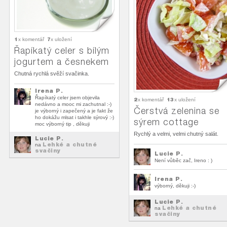
1
7
x komentář
x uložení
Řapíkatý celer s bílým
jogurtem a česnekem
Chutná rychlá svěží svačinka.
Irena P.
Řapíkatý celer jsem objevila
2
13
x komentář
x uložení
nedávno a mooc mi zachutnal :-)
Čerstvá zelenina se
je výborný i zapečený a je fakt že
ho dokážu mlsat i takhle sýrový :-)
sýrem cottage
moc výborný tip , děkuji
Rychlý a velmi, velmi chutný salát.
Lucie P.
Lehké a chutné
na
svačiny
Lucie P.
Není vůběc zač, Ireno : )
Irena P.
výborný, děkuji :-)
Lucie P.
Lehké a chutné
na
svačiny