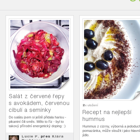
Salát z červené řepy
s avokádem, červenou
2
x uložení
cibulí a semínky
Recept na nejlepší
Do salátu jsem si ještě přidala harisu -
hummus
pikantní čili směs. Mělo to říz - byl to
takový přírodní energetický doping : )
Hummus z cizrny, výborná a jedoduc
pomazánka, může sloužit i jako hlavní
jídlo.
Lucie P.
přes
Klára