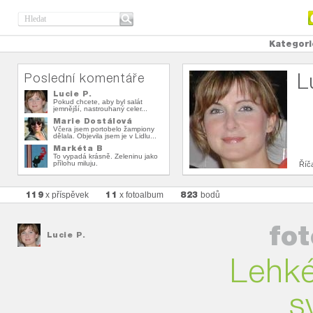
Kategori
L
Poslední komentáře
Lucie P.
Pokud chcete, aby byl salát
jemnější, nastrouhaný celer...
Marie Dostálová
Včera jsem portobelo žampiony
dělala. Objevila jsem je v Lidlu...
Markéta B
To vypadá krásně. Zeleninu jako
přílohu miluju.
Říč
119
11
823
x příspěvek
x fotoalbum
bodů
fo
Lucie P.
Lehké
s