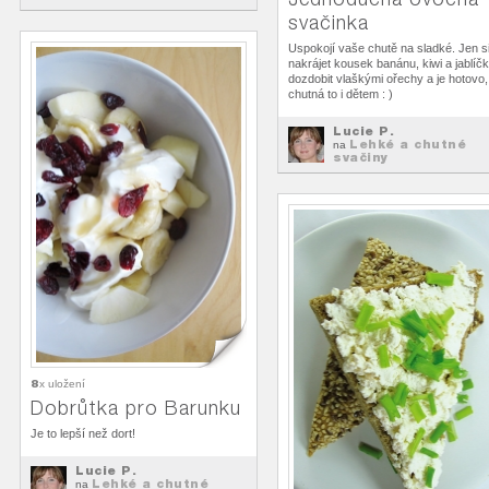
svačiny
svačinka
Uspokojí vaše chutě na sladké. Jen s
nakrájet kousek banánu, kiwi a jablíčk
dozdobit vlaškými ořechy a je hotovo,
chutná to i dětem : )
Lucie P.
Lehké a chutné
na
svačiny
8
x uložení
Dobrůtka pro Barunku
Je to lepší než dort!
Lucie P.
Lehké a chutné
na