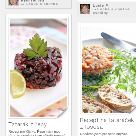
Rychterová
Lehké a chutné
na
Lucie P.
svačiny
Lehké a chutné
na
svačiny
Recept na tataráček
Tatarák z řepy
z lososa
Recept pro Klárku. Řepu mám moc
Nedávno jsem pro sebe objevila
ráda, vyzkoušela jsem několik receptů,