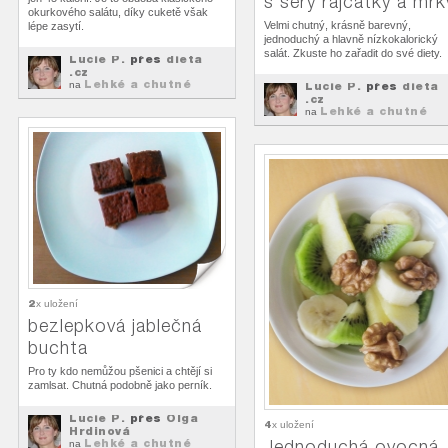
s šery rajčátky a mrk
okurkového salátu, díky cuketě však
Velmi chutný, krásně barevný,
lépe zasytí.
jednoduchý a hlavně nízkokalorický
salát. Zkuste ho zařadit do své diety.
Lucie P.
přes
dieta
.cz
Lehké a chutné
na
Lucie P.
přes
dieta
svačiny
.cz
Lehké a chutné
na
svačiny
2
x uložení
bezlepková jablečná
buchta
Pro ty kdo nemůžou pšenici a chtějí si
zamlsat. Chutná podobně jako perník.
Lucie P.
přes
Olga
4
x uložení
Hrdinová
Lehké a chutné
Jednoduchá ovocná
na