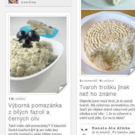
svačiny
3
4
x komentář
x uložení
Tvaroh trošku jinak
než ho známe
12
x uložení
Objevila jsem nový druh, je to uzený
Výborná pomazánka
tvaroh. Má výbornou aromatickou chu
Stačí jen nějaké dobré celozrnné peči
z bílých fazolí a
cibulka a toť vše : ) Je to výborné a
černých oliv
velmi syté jídlo. Co na to dieta?
Také máte rádi pomazánky? V klasické
Renata Ata Atinka
české kuchyni jich je jen málo bez
Je to smutný . Po tvarohu, jak
použití majonézy nebo bílého jogurtu.