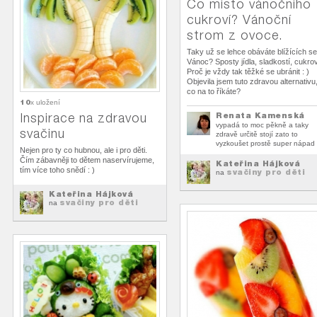
Co místo vánočního
cukroví? Vánoční
strom z ovoce.
Taky už se lehce obáváte blížících se
Vánoc? Sposty jídla, sladkostí, cukroví
Proč je vždy tak těžké se ubránit : )
Objevila jsem tuto zdravou alternativu
co na to říkáte?
10
x uložení
Inspirace na zdravou
Renata Kamenská
vypadá to moc pěkně a taky
svačinu
zdravě určitě stojí zato to
vyzkoušet prostě super nápad
Nejen pro ty co hubnou, ale i pro děti.
Čím zábavněji to dětem naservírujeme,
Kateřina Hájková
tím více toho snědí : )
svačiny pro děti
na
Kateřina Hájková
svačiny pro děti
na