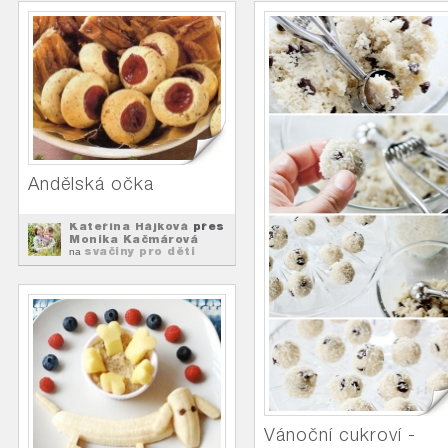
Andělská očka
Kateřina Hájková
přes
Monika Kačmárová
svačiny pro děti
na
Vánoční cukroví -