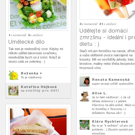
3
31
x komentář
x uložení
Udělejte si domácí
1
3
x komentář
x uložení
zmrzlinu - ideální i pr
Umělecké dílo
dietu : )
Tak toto je nedostižný vzor. Kdyby mi
Stačí mít jen formičku na nanuk, dřív
někdo udělal takovouto svačinku,
a vaše oblíbené ovoce nakrájené na
neodvážila bych se jí sníst. Ikdyž je
kousky. Mě se osvědčily jahody, kiwi,
skoro celá ze zeleniny : )
broskve, maliny nebo třeba bezpeck
hroznové víno.
Boženka ♥
To je nádherný
Renata Kamenská
super recept určitě vyzkouším
Kateřina Hájková
svačiny pro děti
na
Alice L.
Je to fakt nádhera! :-) Já už
dělala dokonce i z jablek.
Všechno mi děti snědí. Mám n
to formičky z Tescomy i z
držátkem. Bezva věc! :-)
Klára Rychterová
No to je "k sežrání" už jen od
pohledu : ) Zkusím vyrobit pro
vnoučata.