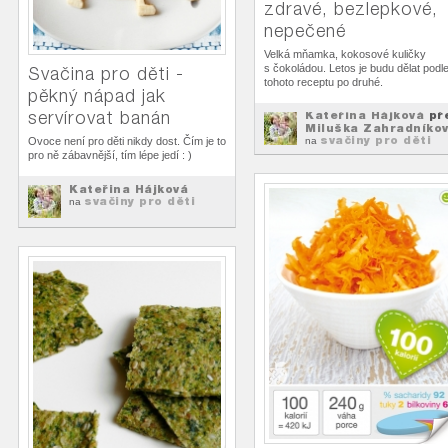
zdravé, bezlepkové,
nepečené
Velká mňamka, kokosové kuličky
s čokoládou. Letos je budu dělat podl
Svačina pro děti -
tohoto receptu po druhé.
pěkný nápad jak
servírovat banán
Kateřina Hájková
př
Miluška Zahradníko
svačiny pro děti
Ovoce není pro děti nikdy dost. Čím je to
na
pro ně zábavnější, tím lépe jedí : )
Kateřina Hájková
svačiny pro děti
na