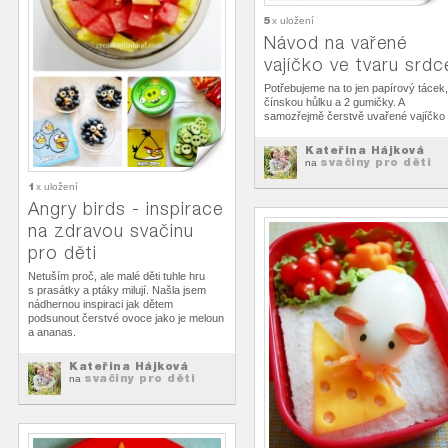
5
x uložení
Návod na vařené
vajíčko ve tvaru srdc
Potřebujeme na to jen papírový tácek,
čínskou hůlku a 2 gumičky. A
samozřejmě čerstvě uvařené vajíčko :
Kateřina Hájková
svačiny pro děti
na
1
x uložení
Angry birds - inspirace
na zdravou svačinu
pro děti
Netuším proč, ale malé děti tuhle hru
s prasátky a ptáky milují. Našla jsem
nádhernou inspiraci jak dětem
podsunout čerstvé ovoce jako je meloun
a ananas.
Kateřina Hájková
svačiny pro děti
na