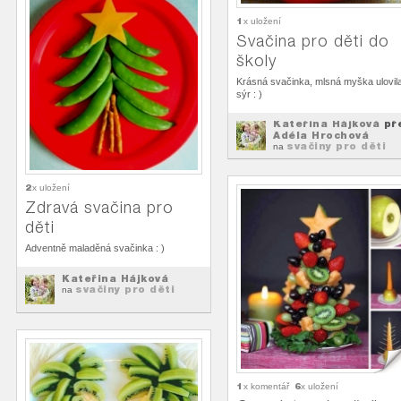
1
x uložení
Svačina pro děti do
školy
Krásná svačinka, mlsná myška ulovil
sýr : )
Kateřina Hájková
př
Adéla Hrochová
svačiny pro děti
na
2
x uložení
Zdravá svačina pro
děti
Adventně maladěná svačinka : )
Kateřina Hájková
svačiny pro děti
na
1
6
x komentář
x uložení