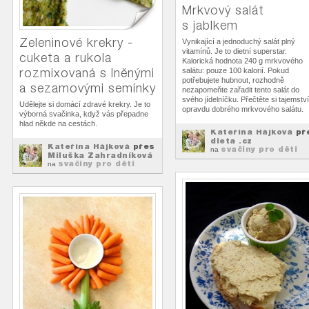
Mrkvový salát
s jablkem
Zeleninové krekry -
Vynikající a jednoduchý salát plný
vitamínů. Je to dietní superstar.
cuketa a rukola
Kalorická hodnota 240 g mrkvového
rozmixovaná s lněnými
salátu: pouze 100 kalorií. Pokud
potřebujete hubnout, rozhodně
a sezamovými semínky
nezapomeňte zařadit tento salát do
svého jídelníčku. Přečtěte si tajemství
Udělejte si domácí zdravé krekry. Je to
opravdu dobrého mrkvového salátu.
výborná svačinka, když vás přepadne
hlad někde na cestách.
Kateřina Hájková
př
dieta .cz
Kateřina Hájková
přes
svačiny pro děti
na
Miluška Zahradníková
svačiny pro děti
na