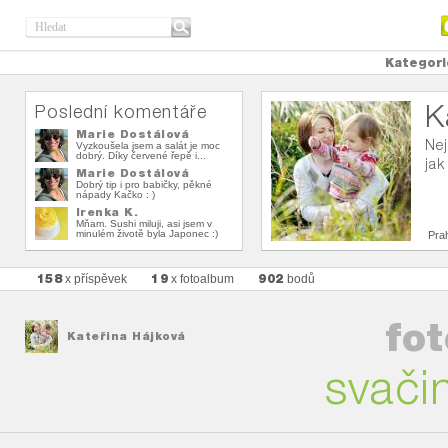
Kategori
K
Poslední komentáře
Marie Dostálová
Nej
Vyzkoušela jsem a salát je moc
dobrý. Díky červené řepě i...
jak
Marie Dostálová
Dobrý tip i pro babičky, pěkné
nápady Kačko : )
Irenka K.
Mňam. Sushi miluji, asi jsem v
minulém životě byla Japonec :)
Pra
158
19
902
x příspěvek
x fotoalbum
bodů
fo
Kateřina Hájková
svači