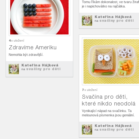
Tomu říkám dokonalost, ve tvaru žira
je i napichovátko na rajčátka.
Kateřina Hájková
svačiny pro děti
na
4
x uložení
Zdravíme Ameriku
Nemohla být zdravější.
Kateřina Hájková
svačiny pro děti
na
7
x uložení
Svačina pro děti,
které nikdo neodolá
Vynikající nápad na svačinku. Ta
melounová písmenka jsou geniální.
Kateřina Hájková
svačiny pro děti
na