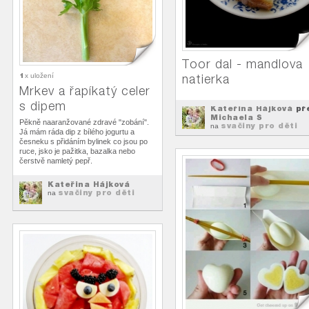
Toor dal - mandlova
1
x uložení
natierka
Mrkev a řapíkatý celer
s dipem
Kateřina Hájková
př
Michaela S
Pěkně naaranžované zdravé "zobání".
svačiny pro děti
na
Já mám ráda dip z bílého jogurtu a
česneku s přidáním bylinek co jsou po
ruce, jsko je pažitka, bazalka nebo
čerstvě namletý pepř.
Kateřina Hájková
svačiny pro děti
na