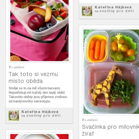
Kateřina Hájková
svačiny pro děti
na
7
x uložení
Tak toto si vezmu
místo oběda
Směje se to na mě všemi barvami.
Nepotřebuji mít každý den teplý oběd.
Takovéto obědy jsou příjemno změnou
od kantýnového stereotypu.
Kateřina Hájková
svačiny pro děti
na
7
x uložení
Svačinka pro milovní
žiraf